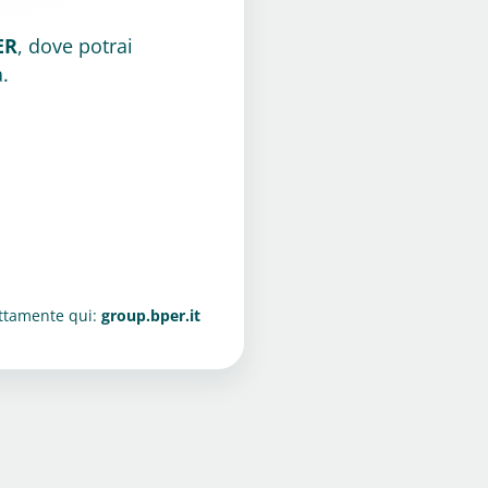
ER
, dove potrai
.
ettamente qui:
group.bper.it